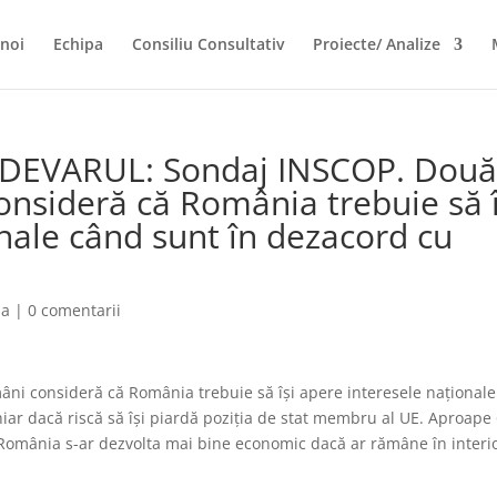
noi
Echipa
Consiliu Consultativ
Proiecte/ Analize
ADEVARUL: Sondaj INSCOP. Dou
onsideră că România trebuie să î
nale când sunt în dezacord cu
ia
|
0 comentarii
ni consideră că România trebuie să îşi apere interesele naţionale
hiar dacă riscă să îşi piardă poziţia de stat membru al UE. Aproap
r, România s-ar dezvolta mai bine economic dacă ar rămâne în interi