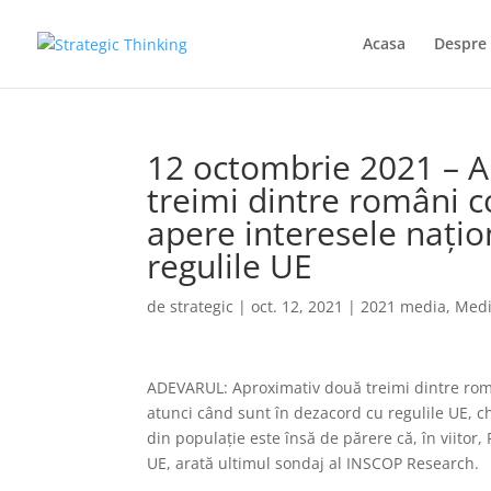
Acasa
Despre 
12 octombrie 2021 – 
treimi dintre români c
apere interesele naţio
regulile UE
de
strategic
|
oct. 12, 2021
|
2021 media
,
Med
ADEVARUL: Aproximativ două treimi dintre româ
atunci când sunt în dezacord cu regulile UE, c
din populaţie este însă de părere că, în viito
UE, arată ultimul sondaj al INSCOP Research.