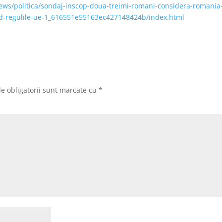
news/politica/sondaj-inscop-doua-treimi-romani-considera-romania
ord-regulile-ue-1_616551e55163ec427148424b/index.html
e obligatorii sunt marcate cu
*