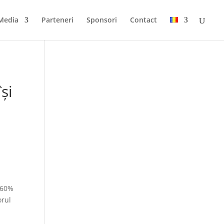
Media
Parteneri
Sponsori
Contact
ă
şi
e 60%
orul