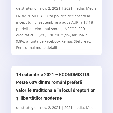
de
strategic
|
nov. 2, 2021
|
2021 media
,
Media
PROMPT MEDIA: Criza politică declanșată la
începutul lui septembrie a adus AUR la 17,1%,
potrivit datelor unui sondaj INSCOP. PSD
creditat cu 35,4%, PNL cu 21,9%, iar USR cu
9,8%, anunță pe Facebook Remus Ștefureac.
Pentru mai multe detalii:...
14 octombrie 2021 – ECONOMISTUL:
Peste 60% dintre români preferă
valorile tradiționale în locul drepturilor
și libertăților moderne
de
strategic
|
nov. 2, 2021
|
2021 media
,
Media