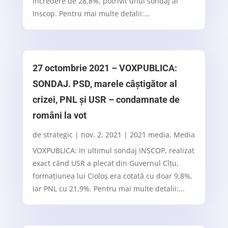
încredere de 28,8%, potrivit unui sondaj al
Inscop. Pentru mai multe detalii:...
27 octombrie 2021 – VOXPUBLICA:
SONDAJ. PSD, marele câștigător al
crizei, PNL și USR – condamnate de
români la vot
de
strategic
|
nov. 2, 2021
|
2021 media
,
Media
VOXPUBLICA: In ultimul sondaj INSCOP, realizat
exact când USR a plecat din Guvernul Cîțu,
formațiunea lui Cioloș era cotată cu doar 9,8%,
iar PNL cu 21,9%. Pentru mai multe detalii:...