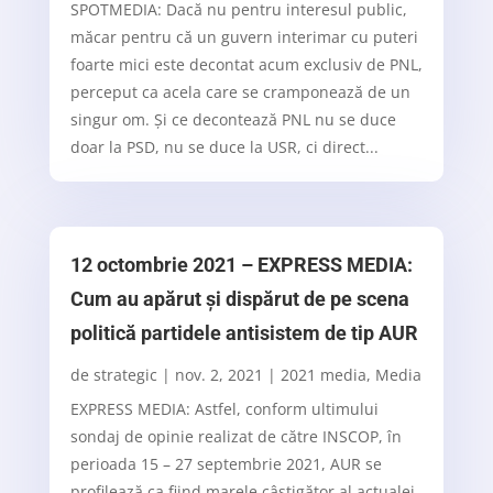
SPOTMEDIA: Dacă nu pentru interesul public,
măcar pentru că un guvern interimar cu puteri
foarte mici este decontat acum exclusiv de PNL,
perceput ca acela care se cramponează de un
singur om. Și ce decontează PNL nu se duce
doar la PSD, nu se duce la USR, ci direct...
12 octombrie 2021 – EXPRESS MEDIA:
Cum au apărut şi dispărut de pe scena
politică partidele antisistem de tip AUR
de
strategic
|
nov. 2, 2021
|
2021 media
,
Media
EXPRESS MEDIA: Astfel, conform ultimului
sondaj de opinie realizat de către INSCOP, în
perioada 15 – 27 septembrie 2021, AUR se
profilează ca fiind marele câştigător al actualei