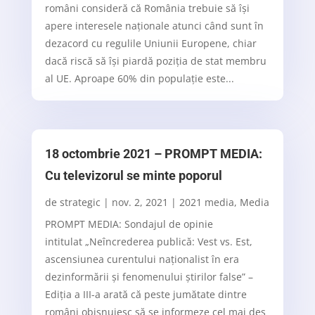
români consideră că România trebuie să își
apere interesele naționale atunci când sunt în
dezacord cu regulile Uniunii Europene, chiar
dacă riscă să își piardă poziția de stat membru
al UE. Aproape 60% din populație este...
18 octombrie 2021 – PROMPT MEDIA:
Cu televizorul se minte poporul
de
strategic
|
nov. 2, 2021
|
2021 media
,
Media
PROMPT MEDIA: Sondajul de opinie
intitulat „Neîncrederea publică: Vest vs. Est,
ascensiunea curentului naționalist în era
dezinformării și fenomenului știrilor false” –
Ediția a III-a arată că peste jumătate dintre
români obișnuiesc să se informeze cel mai des