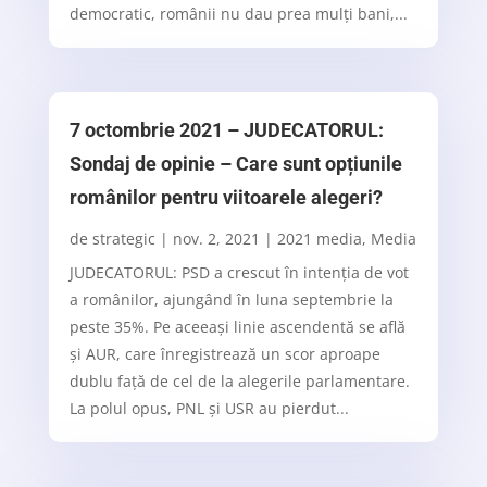
democratic, românii nu dau prea mulți bani,...
7 octombrie 2021 – JUDECATORUL:
Sondaj de opinie – Care sunt opțiunile
românilor pentru viitoarele alegeri?
de
strategic
|
nov. 2, 2021
|
2021 media
,
Media
JUDECATORUL: PSD a crescut în intenţia de vot
a românilor, ajungând în luna septembrie la
peste 35%. Pe aceeaşi linie ascendentă se află
şi AUR, care înregistrează un scor aproape
dublu faţă de cel de la alegerile parlamentare.
La polul opus, PNL şi USR au pierdut...