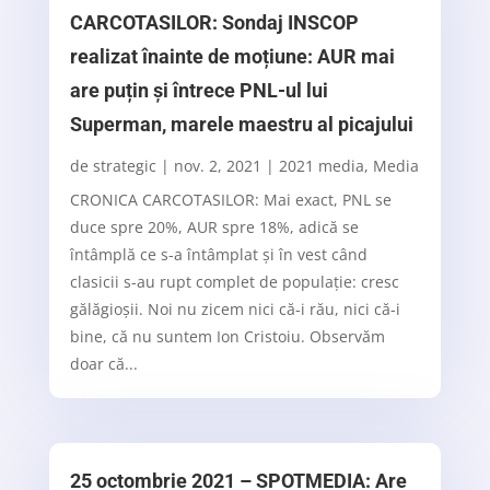
CARCOTASILOR: Sondaj INSCOP
realizat înainte de moțiune: AUR mai
are puțin și întrece PNL-ul lui
Superman, marele maestru al picajului
de
strategic
|
nov. 2, 2021
|
2021 media
,
Media
CRONICA CARCOTASILOR: Mai exact, PNL se
duce spre 20%, AUR spre 18%, adică se
întâmplă ce s-a întâmplat și în vest când
clasicii s-au rupt complet de populație: cresc
gălăgioșii. Noi nu zicem nici că-i rău, nici că-i
bine, că nu suntem Ion Cristoiu. Observăm
doar că...
25 octombrie 2021 – SPOTMEDIA: Are