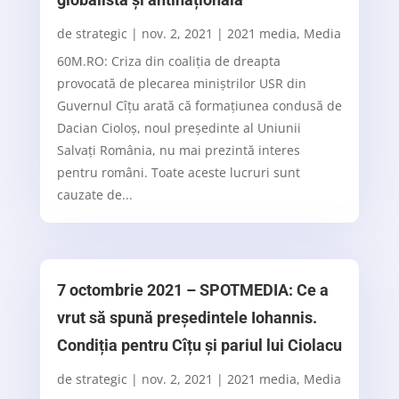
de
strategic
|
nov. 2, 2021
|
2021 media
,
Media
60M.RO: Criza din coaliția de dreapta
provocată de plecarea miniștrilor USR din
Guvernul Cîțu arată că formațiunea condusă de
Dacian Cioloș, noul președinte al Uniunii
Salvați România, nu mai prezintă interes
pentru români. Toate aceste lucruri sunt
cauzate de...
7 octombrie 2021 – SPOTMEDIA: Ce a
vrut să spună președintele Iohannis.
Condiția pentru Cîțu și pariul lui Ciolacu
de
strategic
|
nov. 2, 2021
|
2021 media
,
Media