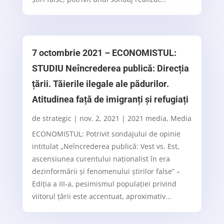
7 octombrie 2021 – ECONOMISTUL:
STUDIU Neîncrederea publică: Direcția
țării. Tăierile ilegale ale pădurilor.
Atitudinea față de imigranți și refugiați
de
strategic
|
nov. 2, 2021
|
2021 media
,
Media
ECONOMISTUL: Potrivit sondajului de opinie
intitulat „Neîncrederea publică: Vest vs. Est,
ascensiunea curentului naționalist în era
dezinformării și fenomenului știrilor false” –
Ediția a III-a, pesimismul populației privind
viitorul țării este accentuat, aproximativ...