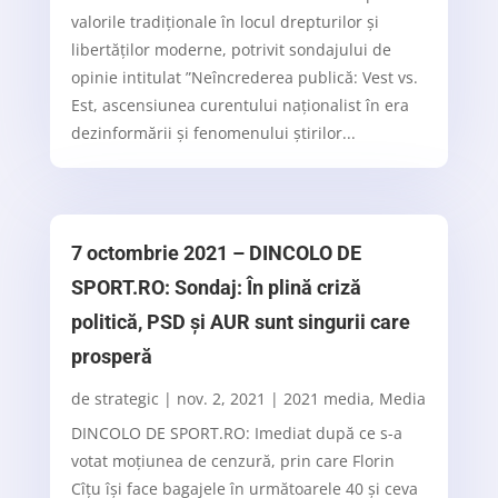
valorile tradiționale în locul drepturilor și
libertăților moderne, potrivit sondajului de
opinie intitulat ”Neîncrederea publică: Vest vs.
Est, ascensiunea curentului naționalist în era
dezinformării și fenomenului știrilor...
7 octombrie 2021 – DINCOLO DE
SPORT.RO: Sondaj: În plină criză
politică, PSD și AUR sunt singurii care
prosperă
de
strategic
|
nov. 2, 2021
|
2021 media
,
Media
DINCOLO DE SPORT.RO: Imediat după ce s-a
votat moțiunea de cenzură, prin care Florin
Cîțu își face bagajele în următoarele 40 și ceva