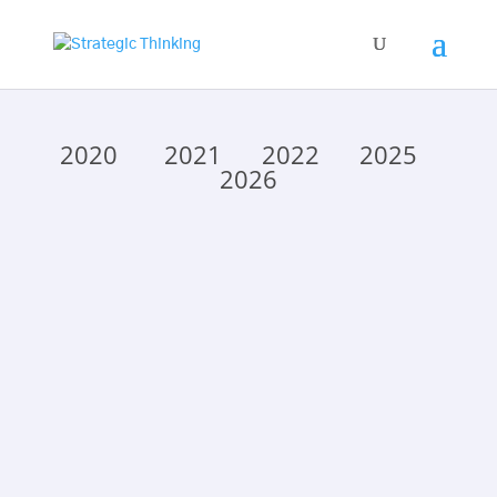
2020
2021
2022
2025
2026
strategic
România Durabilă și EM360 organizează în
data de 19 mai 2020, în intervalul orar 11.00-