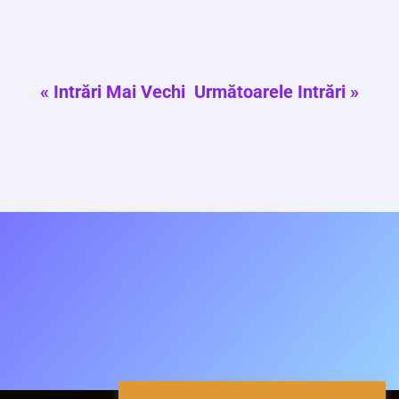
Energetice – ediția a doua, elaborat în...
« Intrări Mai Vechi
Următoarele Intrări »