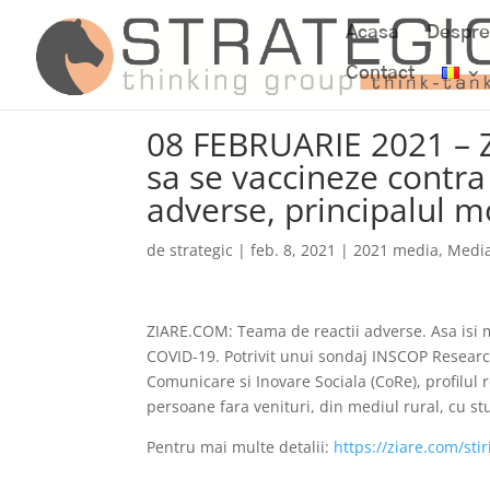
Acasa
Despre
Contact
08 FEBRUARIE 2021 – 
sa se vaccineze contr
adverse, principalul m
de
strategic
|
feb. 8, 2021
|
2021 media
,
Medi
ZIARE.COM: Teama de reactii adverse. Asa isi m
COVID-19. Potrivit unui sondaj INSCOP Research 
Comunicare si Inovare Sociala (CoRe), profilul
persoane fara venituri, din mediul rural, cu st
Pentru mai multe detalii:
https://ziare.com/st