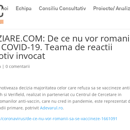
 noi
Echipa
Consiliu Consultativ
Proiecte/ Anali
ZIARE.COM: De ce nu vor romani
a COVID-19. Teama de reactii
otiv invocat
a
|
0 comentarii
otiveaza decizia majoritatea celor care refuza sa se vaccineze anti
si Verifield, realizat in parteneriat cu Centrul de Cercetare in
 romanilor anti-vaccin, care nu cred in pandemie, este reprezentat 
udii primare, potrivit
Adevarul.ro
.
iri/coronavirus/de-ce-nu-vor-romanii-sa-se-vaccineze-1661091