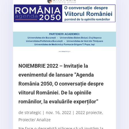
NOIEMBRIE 2022 – Invitație la
evenimentul de lansare ”Agenda
România 2050, O conversație despre
viitorul României. De la opiniile
românilor, la evaluările experților”
de
strategic
|
nov. 16, 2022
|
2022 proiecte
,
Proiecte/ Analize
Ne face o deosebită plăcere să vă invităm la