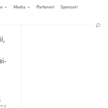
ze
Media
Parteneri
Sponsori
i,
i-
n
a
re și