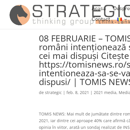
Acasa
Despre
Contact
08 FEBRUARIE – TOMI
români intenţionează s
cei mai dispuși Citeșt
https://tomisnews.ro/
intentioneaza-sa-se-va
dispusi/ | TOMIS NEW
de
strategic
|
feb. 8, 2021
|
2021 media
,
Medi
TOMIS NEWS: Mai mult de jumătate dintre româ
2021, iar dintre cei aproape 40% care afirmă c
opinia în viitor, arată un sondaj realizat de 