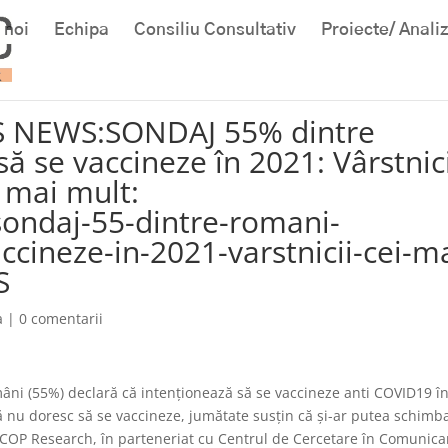
 noi
Echipa
Consiliu Consultativ
Proiecte/ Anali
S NEWS:SONDAJ 55% dintre
ă se vaccineze în 2021: Vârstnici
e mai mult:
sondaj-55-dintre-romani-
ccineze-in-2021-varstnicii-cei-ma
S
a
|
0 comentarii
ni (55%) declară că intenționează să se vaccineze anti COVID19 î
ă nu doresc să se vaccineze, jumătate susțin că și-ar putea schimb
INSCOP Research, în parteneriat cu Centrul de Cercetare în Comunica