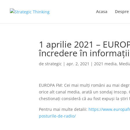
Acasa
Despre 
1 aprilie 2021 – EUR
încredere în informații
de
strategic
|
apr. 2, 2021
|
2021 media
,
Medi
EUROPA FM: Cei mai mulți români au mai degrab
orice alt canal media, arată un sondaj Inscop.
chestionați consideră că au fost expuși la știri
Pentru mai multe detalii:
https://www.europafm
posturile-de-radio/