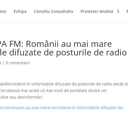
noi
Echipa
Consiliu Consultativ
Proiecte/ Analize
OPA FM: Românii au mai mare
le difuzate de posturile de radio
a
|
0 comentarii
ăîncredere în informațiile difuzate de posturile de radio decât d
 Cercetarea mai arată că mai mult de jumătate dintre cei
 false sau dezinformări.
.ro/romanii-au-mai-mare-incredere-in-informatiile-difuzate-de-