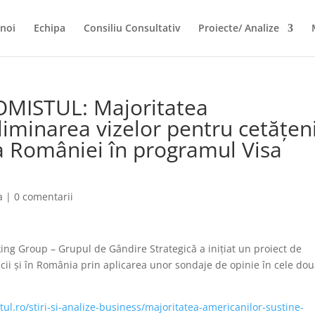
noi
Echipa
Consiliu Consultativ
Proiecte/ Analize
OMISTUL: Majoritatea
liminarea vizelor pentru cetățeni
a României în programul Visa
a
|
0 comentarii
g Group – Grupul de Gândire Strategică a inițiat un proiect de
icii și în România prin aplicarea unor sondaje de opinie în cele do
l.ro/stiri-si-analize-business/majoritatea-americanilor-sustine-