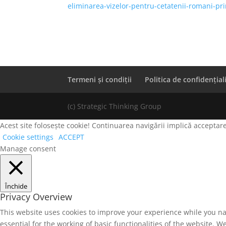
eliminarea-vizelor-pentru-cetatenii-romani-pr
Termeni și condiții
Politica de confidențial
(c) Strategic Thinking Group
Acest site folosește cookie! Continuarea navigării implică acceptare
Cookie settings
ACCEPT
Manage consent
Închide
Privacy Overview
This website uses cookies to improve your experience while you na
essential for the working of basic functionalities of the website. 