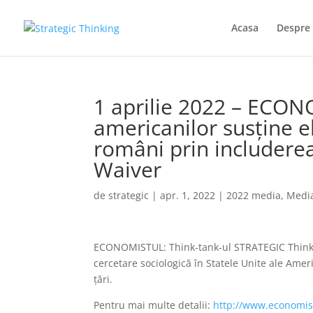
Acasa
Despre 
1 aprilie 2022 – ECON
americanilor susține e
români prin includere
Waiver
de
strategic
|
apr. 1, 2022
|
2022 media
,
Medi
ECONOMISTUL: Think-tank-ul STRATEGIC Thinkin
cercetare sociologică în Statele Unite ale Amer
țări.
Pentru mai multe detalii:
http://www.economistu