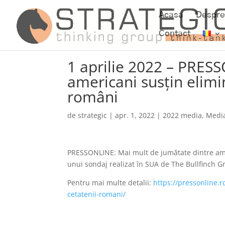
Acasa
Despre
Contact
1 aprilie 2022 – PRES
americani susţin elimi
români
de
strategic
|
apr. 1, 2022
|
2022 media
,
Medi
PRESSONLINE: Mai mult de jumătate dintre amer
unui sondaj realizat în SUA de The Bullfinch G
Pentru mai multe detalii:
https://pressonline.r
cetatenii-romani/