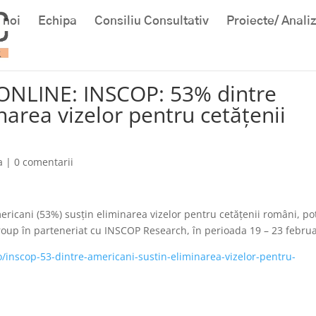
 noi
Echipa
Consiliu Consultativ
Proiecte/ Anali
SONLINE: INSCOP: 53% dintre
narea vizelor pentru cetăţenii
a
|
0 comentarii
icani (53%) susţin eliminarea vizelor pentru cetăţenii români, pot
roup în parteneriat cu INSCOP Research, în perioada 19 – 23 februa
o/inscop-53-dintre-americani-sustin-eliminarea-vizelor-pentru-