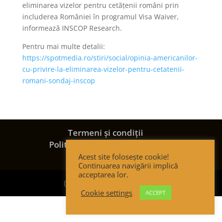
eliminarea vizelor pentru cetățenii români prin
includerea României în programul Visa Waiver,
informează INSCOP Research.
Pentru mai multe detalii:
https://spotmedia.ro/stiri/social/opinia-americanilor-
cu-privire-la-eliminarea-vizelor-pentru-cetatenii-
romani-sondaj-inscop
Termeni și condiții
Politica de confidențialitate
Politica de cookies
Acest site folosește cookie!
Continuarea navigării implică
acceptarea lor.
(c) Strategic Thinking Group
Cookie settings
ACCEPT