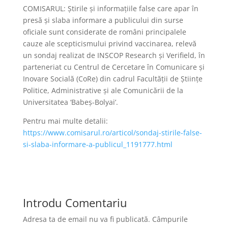
COMISARUL: Ştirile şi informaţiile false care apar în
presă şi slaba informare a publicului din surse
oficiale sunt considerate de români principalele
cauze ale scepticismului privind vaccinarea, relevă
un sondaj realizat de INSCOP Research şi Verifield, în
parteneriat cu Centrul de Cercetare în Comunicare şi
Inovare Socială (CoRe) din cadrul Facultăţii de Ştiinţe
Politice, Administrative şi ale Comunicării de la
Universitatea ‘Babeş-Bolyai’.
Pentru mai multe detalii:
https://www.comisarul.ro/articol/sondaj-stirile-false-
si-slaba-informare-a-publicul_1191777.html
Introdu Comentariu
Adresa ta de email nu va fi publicată.
Câmpurile