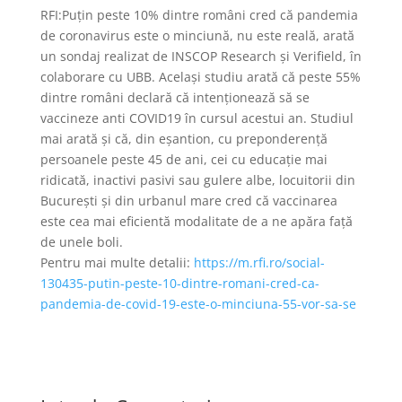
RFI:Puțin peste 10% dintre români cred că pandemia
de coronavirus este o minciună, nu este reală, arată
un sondaj realizat de INSCOP Research și Verifield, în
colaborare cu UBB. Același studiu arată că peste 55%
dintre români declară că intenționează să se
vaccineze anti COVID19 în cursul acestui an. Studiul
mai arată și că, din eșantion, cu preponderență
persoanele peste 45 de ani, cei cu educație mai
ridicată, inactivi pasivi sau gulere albe, locuitorii din
București și din urbanul mare cred că vaccinarea
este cea mai eficientă modalitate de a ne apăra față
de unele boli.
Pentru mai multe detalii:
https://m.rfi.ro/social-
130435-putin-peste-10-dintre-romani-cred-ca-
pandemia-de-covid-19-este-o-minciuna-55-vor-sa-se