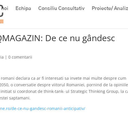
 noi
Echipa
Consiliu Consultativ
Proiecte/ Anali
QMAGAZIN: De ce nu gândesc
ia
|
0 comentarii
mani declara ca ar fi interesati sa invete mai multe despre cum
2050, o conversatie despre viitorul Romaniei, pornind de la opiniil
initiat si coordonat de think-tank- ul Strategic Thinking Group, la c
cestei saptamani.
e.ro/de-ce-nu-gandesc-romanii-anticipativ/