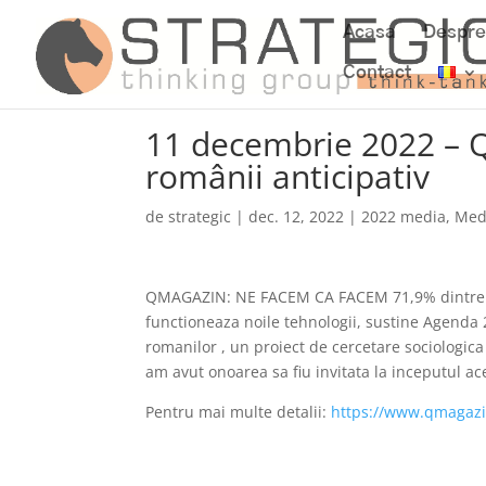
Acasa
Despre
Contact
11 decembrie 2022 – 
românii anticipativ
de
strategic
|
dec. 12, 2022
|
2022 media
,
Med
QMAGAZIN: NE FACEM CA FACEM 71,9% dintre ro
functioneaza noile tehnologii, sustine Agenda 
romanilor , un proiect de cercetare sociologica 
am avut onoarea sa fiu invitata la inceputul a
Pentru mai multe detalii:
https://www.qmagazin