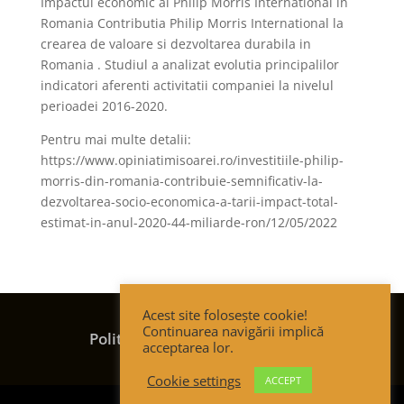
Impactul economic al Philip Morris International in
Romania Contributia Philip Morris International la
crearea de valoare si dezvoltarea durabila in
Romania . Studiul a analizat evolutia principalilor
indicatori aferenti activitatii companiei la nivelul
perioadei 2016-2020.
Pentru mai multe detalii:
https://www.opiniatimisoarei.ro/investitiile-philip-
morris-din-romania-contribuie-semnificativ-la-
dezvoltarea-socio-economica-a-tarii-impact-total-
estimat-in-anul-2020-44-miliarde-ron/12/05/2022
Acest site folosește cookie!
Termeni și condiții
Continuarea navigării implică
Politica de confidențialitate
acceptarea lor.
Politica de cookies
Cookie settings
ACCEPT