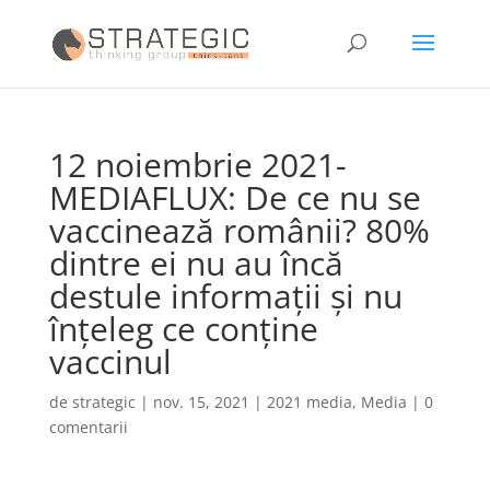
12 noiembrie 2021-
MEDIAFLUX: De ce nu se
vaccinează românii? 80%
dintre ei nu au încă
destule informaţii şi nu
înţeleg ce conţine
vaccinul
de
strategic
|
nov. 15, 2021
|
2021 media
,
Media
|
0
comentarii