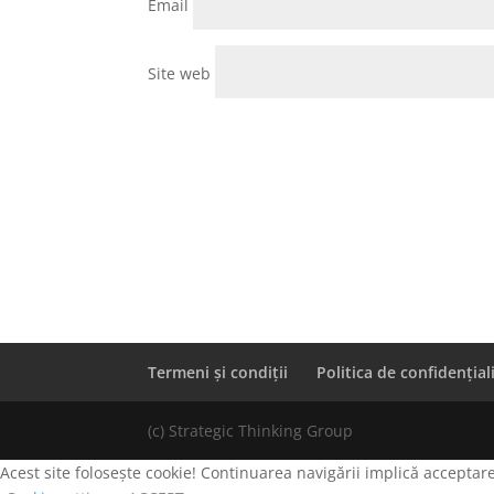
Email
Site web
Termeni și condiții
Politica de confidențial
(c) Strategic Thinking Group
Acest site folosește cookie! Continuarea navigării implică acceptare