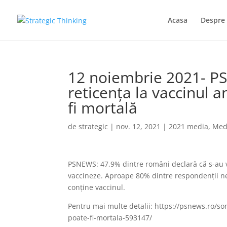
Acasa
Despre 
12 noiembrie 2021- P
reticența la vaccinul a
fi mortală
de
strategic
|
nov. 12, 2021
|
2021 media
,
Med
PSNEWS: 47,9% dintre români declară că s-au v
vaccineze. Aproape 80% dintre respondenții nev
conține vaccinul.
Pentru mai multe detalii: https://psnews.ro/son
poate-fi-mortala-593147/