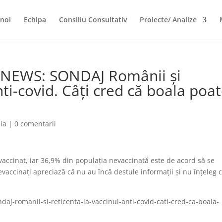
noi
Echipa
Consiliu Consultativ
Proiecte/ Analize
SNEWS: SONDAJ Românii și
nti-covid. Câți cred că boala poa
ia
|
0 comentarii
accinat, iar 36,9% din populația nevaccinată este de acord să se
accinați apreciază că nu au încă destule informații și nu înțeleg 
daj-romanii-si-reticenta-la-vaccinul-anti-covid-cati-cred-ca-boala-