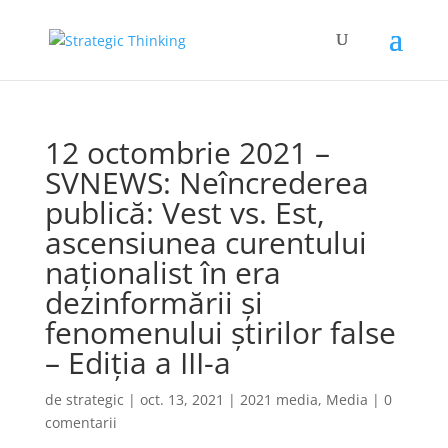
12 octombrie 2021 –
SVNEWS: Neîncrederea
publică: Vest vs. Est,
ascensiunea curentului
naționalist în era
dezinformării și
fenomenului știrilor false
– Ediția a III-a
de
strategic
|
oct. 13, 2021
|
2021 media
,
Media
|
0
comentarii