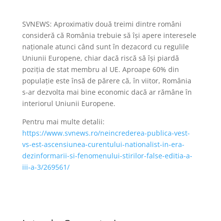
SVNEWS: Aproximativ două treimi dintre români
consideră că România trebuie să își apere interesele
naționale atunci când sunt în dezacord cu regulile
Uniunii Europene, chiar dacă riscă să își piardă
poziția de stat membru al UE. Aproape 60% din
populație este însă de părere că, în viitor, România
s-ar dezvolta mai bine economic dacă ar rămâne în
interiorul Uniunii Europene.
Pentru mai multe detalii:
https://www.svnews.ro/neincrederea-publica-vest-
vs-est-ascensiunea-curentului-nationalist-in-era-
dezinformarii-si-fenomenului-stirilor-false-editia-a-
iii-a-3/269561/