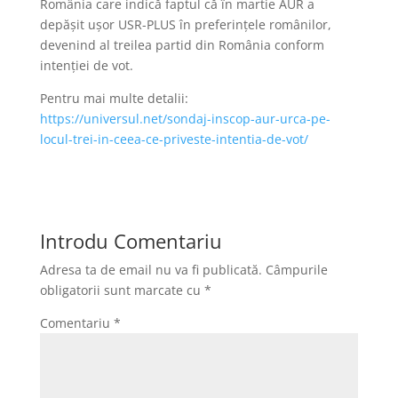
România care indică faptul că în martie AUR a
depăşit uşor USR-PLUS în preferinţele românilor,
devenind al treilea partid din România conform
intenţiei de vot.
Pentru mai multe detalii:
https://universul.net/sondaj-inscop-aur-urca-pe-
locul-trei-in-ceea-ce-priveste-intentia-de-vot/
Introdu Comentariu
Adresa ta de email nu va fi publicată.
Câmpurile
obligatorii sunt marcate cu
*
Comentariu
*