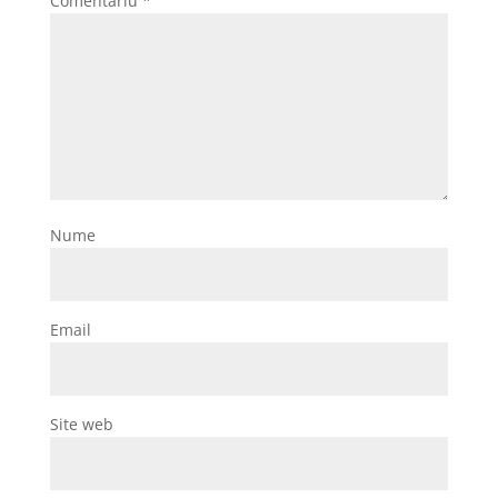
Comentariu
*
Nume
Email
Site web