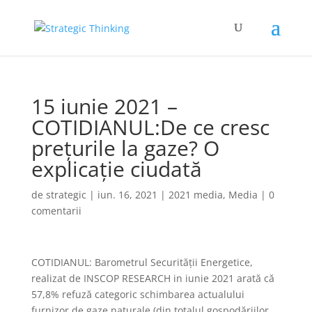
15 iunie 2021 –
COTIDIANUL:De ce cresc
prețurile la gaze? O
explicație ciudată
de
strategic
|
iun. 16, 2021
|
2021 media
,
Media
|
0
comentarii
COTIDIANUL: Barometrul Securității Energetice,
realizat de INSCOP RESEARCH in iunie 2021 arată că
57,8% refuză categoric schimbarea actualului
furnizor de gaze naturale (din totalul gospodăriilor