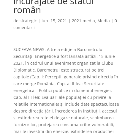
încurajate de statul
român
de
strategic
|
iun. 15, 2021
|
2021 media
,
Media
|
0
comentarii
SUCEAVA NEWS: A treia ediție a Barometrului
Securității Energetice a fost lansată astăzi, 15 iunie
2021, în cadrul unui eveniment organizat la Clubul
Diplomatic. Barometrul este structurat pe trei
capitole (Cap. I: Percepții generale privind direcția în
care merge România, Cap. al II-lea: Securitate
energetică – Politici publice în domeniul energiei,
Cap. al III-lea: Evaluări ale populației cu privire la
relațiile internaționale) și include date spectaculoase
despre direcția țării, încrederea în instituții, accesul
și extinderea rețelei de gaze naturale, schimbarea
furnizorilor, protejarea consumatorilor vulnerabili,
marile investiții din energie, extinderea producției