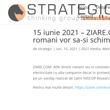
Acasa
Despre
Contact
15 iunie 2021 – ZIARE
romani vor sa-si schim
de
strategic
|
iun. 15, 2021
|
2021 media
,
Med
ZIARE.COM: 40% dintre romani iau in considera
electricitate cu alta companie decat in prezen
pe un sondaj realizat de catre INSCOP Research
Pentru mai multe detalii:
https://ziare.com/ec