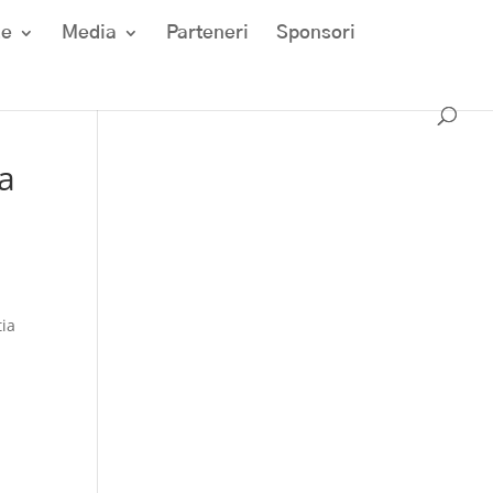
ze
Media
Parteneri
Sponsori
ca
tia