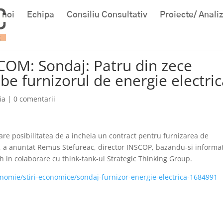
 noi
Echipa
Consiliu Consultativ
Proiecte/ Anali
.COM: Sondaj: Patru din zece
be furnizorul de energie electri
ia
|
0 comentarii
re posibilitatea de a incheia un contract pentru furnizarea de
t, a anuntat Remus Stefureac, director INSCOP, bazandu-si informa
 in colaborare cu think-tank-ul Strategic Thinking Group.
onomie/stiri-economice/sondaj-furnizor-energie-electrica-1684991