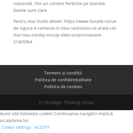
națională, într-un context fierbinte pe planetă.
Datele sunt clare
Pentru mai multe detalii: https://www.fanatik.ro/cat-
de-sigura-e-romania-in-fata-razboiului-ce-arata-cel-
mai-nou-sondaj-inscop-date-surprinzatoare-
21405964
Termeni și condiții
Politica de confidențialitate
Politica de cookies
(c) Strategic Thinking Group
Acest site folosește cookie! Continuarea navigării implică
acceptarea lor.
Cookie settings
ACCEPT