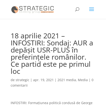
18 aprilie 2021 –
INFOSTIRI: Sondaj: AUR a
depăşit USR-PLUS în
preferinţele românilor.
Ce partid este pe primul
loc
de
strategic
|
apr. 19, 2021
|
2021 media
,
Media
|
0
comentarii
INFOSTIRI: Formațiunea politică condusă de George