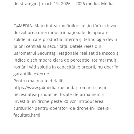
de
strategic
|
mart. 19, 2026
|
2026 media
,
Media
G4MEDIA: Majoritatea românilor susțin fără echivoc
dezvoltarea unei industrii naționale de apărare
solide, în care producția internă și tehnologia devin
piloni centrali ai securității. Datele reies din
Barometrul Securității Naționale realizat de Inscop și
indică o schimbare clară de percepție: tot mai mulți
români văd soluția în capacitățile proprii, nu doar în
garanțiile externe.
Pentru mai multe detalii:
https://www.g4media.ro/sondaj-romanii-sustin-
necesitatea-productiei-locale-de-armament-si-
investitii-in-drone-peste-80-vor-introducerea-
cursurilor-pentru-operatori-de-drone-in-licee-si-
facultati.html