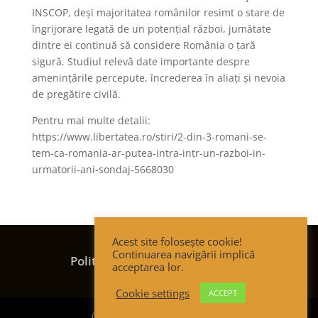
INSCOP, deși majoritatea românilor resimt o stare de
îngrijorare legată de un potențial război, jumătate
dintre ei continuă să considere România o țară
sigură. Studiul relevă date importante despre
amenințările percepute, încrederea în aliați și nevoia
de pregătire civilă.
Pentru mai multe detalii:
https://www.libertatea.ro/stiri/2-din-3-romani-se-
tem-ca-romania-ar-putea-intra-intr-un-razboi-in-
urmatorii-ani-sondaj-5668030
Acest site folosește cookie!
Termeni și condiții
Continuarea navigării implică
Politica de confidențialitate
acceptarea lor.
Politica de cookies
Cookie settings
ACCEPT
(c) Strategic Thinking Group