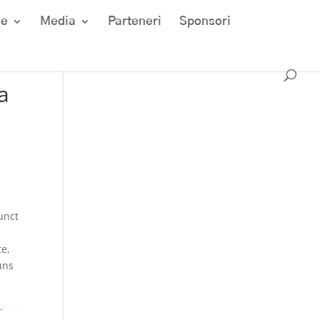
ze
Media
Parteneri
Sponsori
a
t
unct
,
te,
uns
-