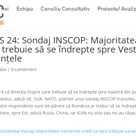
 noi
Echipa
Consiliu Consultativ
Proiecte/ Anali
S 24: Sondaj INSCOP: Majoritate
 trebuie să se îndrepte spre Ves
anţele
dia
|
0 comentarii
ă că direcţia înspre care trebuie să se îndrepte ţara noastră din p
te Vestul, adică UE, SUA, NATO, potrivit unui sondaj INSCOP transmis
ntre respondenţi sunt de părere că România ar trebui să se îndrep
litare, spre Est, adică Rusia, China, iar 8,6% nu ştiu sau nu au răsp
ro/sondaj-inscop-majoritatea-romanilor-cred-ca-tara-trebuie-sa-se