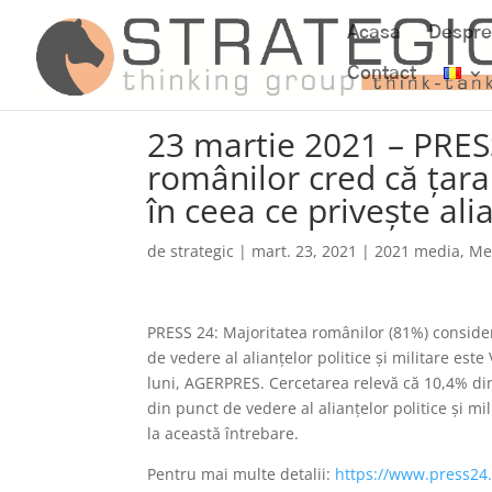
Acasa
Despre
Contact
23 martie 2021 – PRES
românilor cred că ţara
în ceea ce priveşte ali
de
strategic
|
mart. 23, 2021
|
2021 media
,
Me
PRESS 24: Majoritatea românilor (81%) consider
de vedere al alianţelor politice şi militare es
luni, AGERPRES. Cercetarea relevă că 10,4% di
din punct de vedere al alianţelor politice şi mi
la această întrebare.
Pentru mai multe detalii:
https://www.press24.