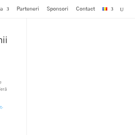
a
Parteneri
Sponsori
Contact
ii
e
feră
t-