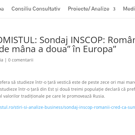
pa
Consiliu Consultativ
Proiecte/ Analize
Medi
OMISTUL: Sondaj INSCOP: Român
i de mâna a doua” în Europa”
ia
|
0 comentarii
ra să studieze într-o țară vestică este de peste zece ori mai mar
 studieze într-o țară din Est și două treimi populație declară că pre
cul valorilor tradiționale pe care le promovează Rusia.
tul.ro/stiri-si-analize-business/sondaj-inscop-romanii-cred-ca-sun