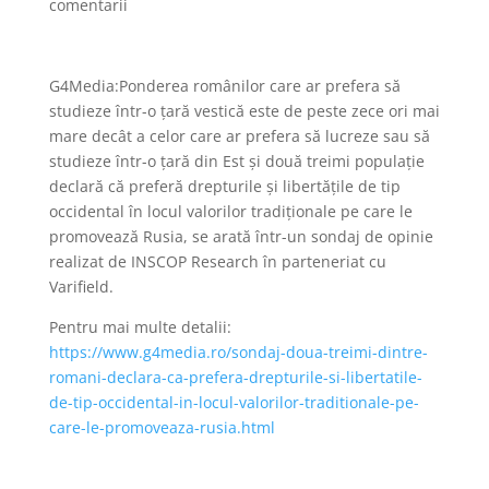
comentarii
G4Media:Ponderea românilor care ar prefera să
studieze într-o țară vestică este de peste zece ori mai
mare decât a celor care ar prefera să lucreze sau să
studieze într-o țară din Est și două treimi populație
declară că preferă drepturile și libertățile de tip
occidental în locul valorilor tradiționale pe care le
promovează Rusia, se arată într-un sondaj de opinie
realizat de INSCOP Research în parteneriat cu
Varifield.
Pentru mai multe detalii:
https://www.g4media.ro/sondaj-doua-treimi-dintre-
romani-declara-ca-prefera-drepturile-si-libertatile-
de-tip-occidental-in-locul-valorilor-traditionale-pe-
care-le-promoveaza-rusia.html