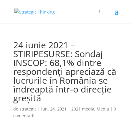
24 iunie 2021 –
STIRIPESURSE: Sondaj
INSCOP: 68,1% dintre
respondenţi apreciază că
lucrurile în România se
îndreaptă într-o direcţie
greşită
de
strategic
|
iun. 24, 2021
|
2021 media
,
Media
|
0
comentarii