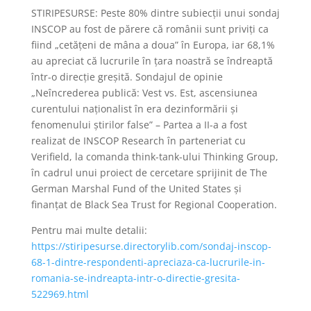
STIRIPESURSE: Peste 80% dintre subiecţii unui sondaj
INSCOP au fost de părere că românii sunt priviţi ca
fiind „cetăţeni de mâna a doua” în Europa, iar 68,1%
au apreciat că lucrurile în ţara noastră se îndreaptă
într-o direcţie greşită. Sondajul de opinie
„Neîncrederea publică: Vest vs. Est, ascensiunea
curentului naţionalist în era dezinformării şi
fenomenului ştirilor false” – Partea a II-a a fost
realizat de INSCOP Research în parteneriat cu
Verifield, la comanda think-tank-ului Thinking Group,
în cadrul unui proiect de cercetare sprijinit de The
German Marshal Fund of the United States şi
finanţat de Black Sea Trust for Regional Cooperation.
Pentru mai multe detalii:
https://stiripesurse.directorylib.com/sondaj-inscop-
68-1-dintre-respondenti-apreciaza-ca-lucrurile-in-
romania-se-indreapta-intr-o-directie-gresita-
522969.html