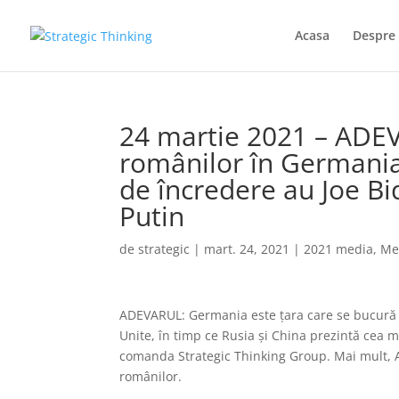
Acasa
Despre 
24 martie 2021 – ADE
românilor în Germania
de încredere au Joe Bi
Putin
de
strategic
|
mart. 24, 2021
|
2021 media
,
Me
ADEVARUL: Germania este ţara care se bucură d
Unite, în timp ce Rusia şi China prezintă cea m
comanda Strategic Thinking Group. Mai mult, An
românilor.