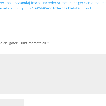
news/politica/sondaj-inscop-Increderea-romanilor-germania-mai-m
erkel-vladimir-putin-1_605b05e05163ec42713ef6f2/index.html
e obligatorii sunt marcate cu
*