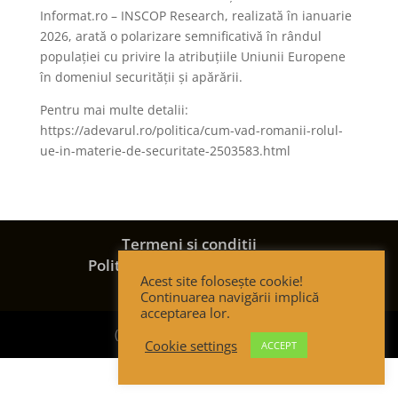
Informat.ro – INSCOP Research, realizată în ianuarie
2026, arată o polarizare semnificativă în rândul
populației cu privire la atribuțiile Uniunii Europene
în domeniul securității și apărării.
Pentru mai multe detalii:
https://adevarul.ro/politica/cum-vad-romanii-rolul-
ue-in-materie-de-securitate-2503583.html
Termeni și condiții
Politica de confidențialitate
Acest site folosește cookie!
Politica de cookies
Continuarea navigării implică
acceptarea lor.
(c) Strategic Thinking Group
Cookie settings
ACCEPT