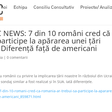
 noi
Echipa
Consiliu Consultativ
Proiecte/ Anali
C NEWS: 7 din 10 români cred că
articipe la apărarea unei ţări
 Diferenţă faţă de americani
ia
|
0 comentarii
omânii cu privire la implicarea ţării noastre în războiul din Ucra
sondaj similar a fost realizat şi în SUA. Iată diferenţele.
-din-10-romani-cred-ca-romania-ar-trebui-sa-participe-la-aparare
de-americani_859871.html