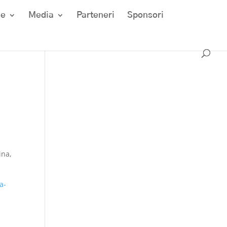
ze
Media
Parteneri
Sponsori
ina,
a-