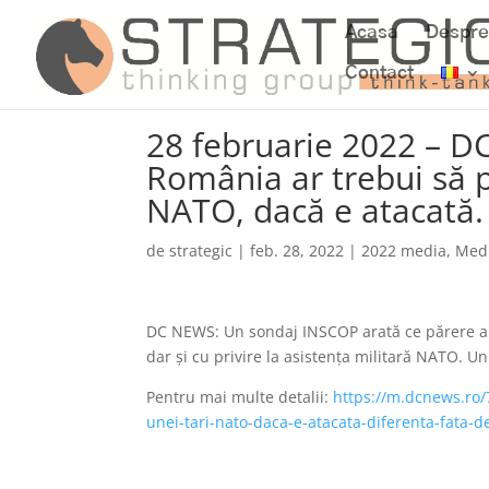
Acasa
Despre
Contact
28 februarie 2022 – D
România ar trebui să p
NATO, dacă e atacată.
de
strategic
|
feb. 28, 2022
|
2022 media
,
Med
DC NEWS: Un sondaj INSCOP arată ce părere au r
dar şi cu privire la asistenţa militară NATO. Un 
Pentru mai multe detalii:
https://m.dcnews.ro/7
unei-tari-nato-daca-e-atacata-diferenta-fata-