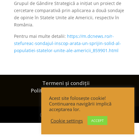
Grupul de Gândire Strategică a inițiat un proiect de
cercetare comparativă prin aplicarea a două sondaje
de opinie în Statele Unite ale Americii, respectiv în
România.
Pentru mai multe detalii:
https://m.dcnews.ro/r-
stefureac-sondajul-inscop-arata-un-sprijin-solid-al-
populatiei-statelor-unite-ale-americii_859901.html
Termeni și condiții
Politica de confidențialitate
Politica de cookies
Acest site folosește cookie!
Continuarea navigării implică
acceptarea lor.
(c) Strategic Thinking Group
Cookie settings
ACCEPT