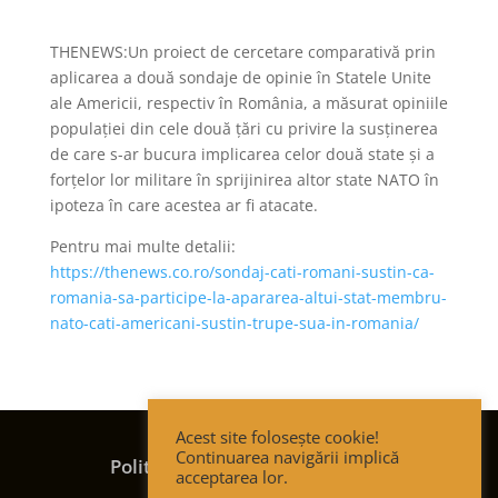
THENEWS:Un proiect de cercetare comparativă prin
aplicarea a două sondaje de opinie în Statele Unite
ale Americii, respectiv în România, a măsurat opiniile
populației din cele două țări cu privire la susținerea
de care s-ar bucura implicarea celor două state și a
forțelor lor militare în sprijinirea altor state NATO în
ipoteza în care acestea ar fi atacate.
Pentru mai multe detalii:
https://thenews.co.ro/sondaj-cati-romani-sustin-ca-
romania-sa-participe-la-apararea-altui-stat-membru-
nato-cati-americani-sustin-trupe-sua-in-romania/
Acest site folosește cookie!
Termeni și condiții
Continuarea navigării implică
Politica de confidențialitate
acceptarea lor.
Politica de cookies