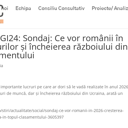
 noi
Echipa
Consiliu Consultativ
Proiecte/ Anali
GI24: Sondaj: Ce vor românii în
ilor și încheierea războiului din
amentului
ia
importante lucruri pe care ar dori să le vadă realizate în anul 202
curi de muncă, dar și încheierea războiului din Ucraina, arată un
/stiri/actualitate/social/sondaj-ce-vor-romanii-in-2026-cresterea-
na-in-topul-clasamentului-3605397