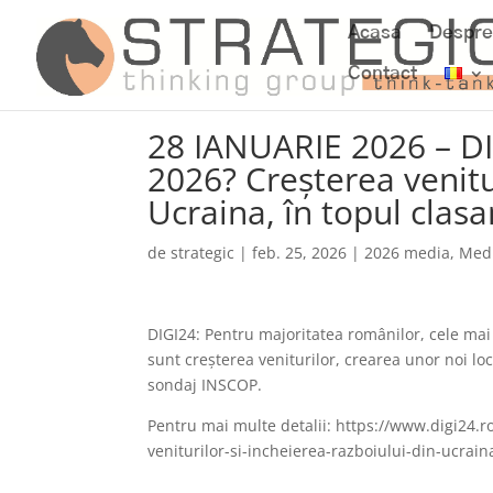
Acasa
Despre
Contact
28 IANUARIE 2026 – DI
2026? Creșterea venitur
Ucraina, în topul clas
de
strategic
|
feb. 25, 2026
|
2026 media
,
Med
DIGI24: Pentru majoritatea românilor, cele mai 
sunt creșterea veniturilor, crearea unor noi lo
sondaj INSCOP.
Pentru mai multe detalii: https://www.digi24.ro
veniturilor-si-incheierea-razboiului-din-ucrai