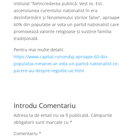
intitulat ”Neîncrederea publică: Vest vs. Est,
ascensiunea curentului naționalist în era
dezinformării și fenomenului știrilor false”, aproape
60% din populație ar vota un partid naționalist care
promovează valorile religioase și susține familia
tradițională.
Pentru mai multe detalii:
https://www.capital.ro/sondaj-aproape-60-din-
populatia-romanei-ar-vota-un-partid-nationalist-ce-
parere-au-despre-regulile-ue.html
Introdu Comentariu
Adresa ta de email nu va fi publicată.
Câmpurile
obligatorii sunt marcate cu
*
Comentariu
*