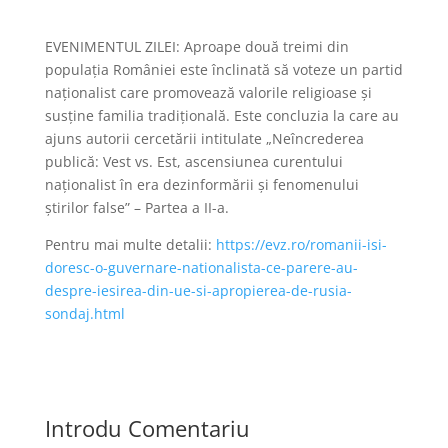
EVENIMENTUL ZILEI: Aproape două treimi din
populația României este înclinată să voteze un partid
naționalist care promovează valorile religioase și
susține familia tradițională. Este concluzia la care au
ajuns autorii cercetării intitulate „Neîncrederea
publică: Vest vs. Est, ascensiunea curentului
naționalist în era dezinformării și fenomenului
știrilor false” – Partea a II-a.
Pentru mai multe detalii:
https://evz.ro/romanii-isi-
doresc-o-guvernare-nationalista-ce-parere-au-
despre-iesirea-din-ue-si-apropierea-de-rusia-
sondaj.html
Introdu Comentariu