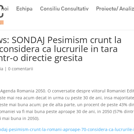
 noi
Echipa
Consiliu Consultativ
Proiecte/ Anali
ws: SONDAJ Pesimism crunt la
nsidera ca lucrurile in tara
tr-o directie gresita
ia
|
0 comentarii
at Agenda Romania 2050. O conversatie despre viitorul Romaniei Edit
 este mai rea acum decat in urma cu peste 30 de ani, insa majoritat
ii este mai buna acum; pe de alta parte, un procent de peste 43% di
omaniei va fi mai buna peste aproape 30 de ani, in 2050 (57% dint
 fi mai buna in 2050).
ndaj-pesimism-crunt-la-romani-aproape-70-considera-ca-lucrurile-