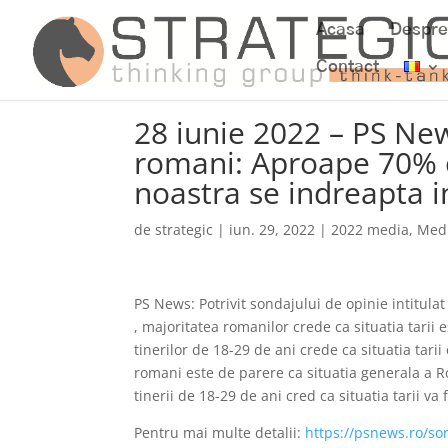
Acasa
Despre
Contact
28 iunie 2022 – PS Ne
romani: Aproape 70% co
noastra se indreapta in
de
strategic
|
iun. 29, 2022
|
2022 media
,
Med
PS News: Potrivit sondajului de opinie intitul
, majoritatea romanilor crede ca situatia tarii
tinerilor de 18-29 de ani crede ca situatia tar
romani este de parere ca situatia generala a R
tinerii de 18-29 de ani cred ca situatia tarii va
Pentru mai multe detalii:
https://psnews.ro/so