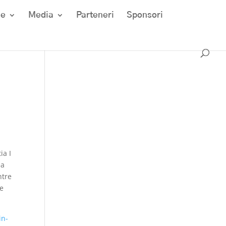
ze
Media
Parteneri
Sponsori
ia I
ea
ntre
re
in-