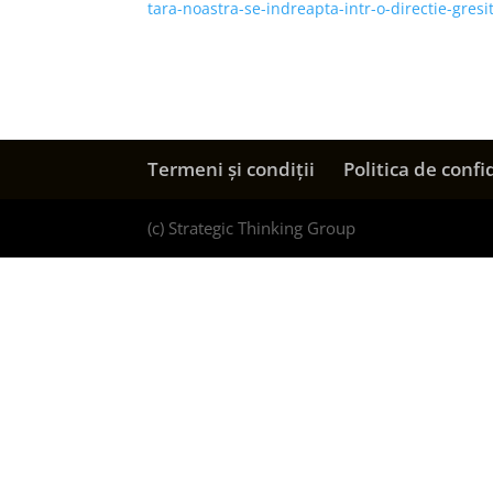
tara-noastra-se-indreapta-intr-o-directie-gres
Termeni și condiții
Politica de confi
(c) Strategic Thinking Group