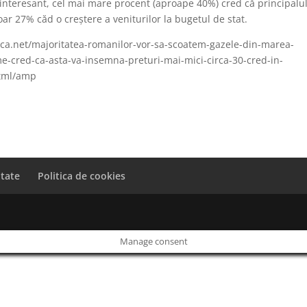
e interesant, cel mai mare procent (aproape 40%) cred că principalu
oar 27% căd o creștere a veniturilor la bugetul de stat.
ica.net/majoritatea-romanilor-vor-sa-scoatem-gazele-din-marea-
e-cred-ca-asta-va-insemna-preturi-mai-mici-circa-30-cred-in-
html/amp
itate
Politica de cookies
Manage consent