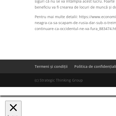
siguri că nu se va întâmpla acest lucru. Foart
beneficiu va fi crearea de locuri de muncă și d
Pentru mai multe detalii: https://www.econom
neagra-ca-sa-scapam-de-rusia-dar-sub-o-treim
continuare-ca-occidentul-ne-va-fura_883474.
Termeni și condiții
Politica de confidențial
(c) Strategic Thinking Group