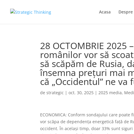
Acasa
Despre 
28 OCTOMBRIE 2025 –
românilor vor să scoa
să scăpăm de Rusia, da
însemna prețuri mai mi
că „Occidentul” ne va f
de
strategic
|
oct. 30, 2025
|
2025 media
,
Med
ECONOMICA: Conform sondajului care poate fi 
vor scăpa de dependența energetică față de Ru
occident. În același timp, doar 33% sunt siguri