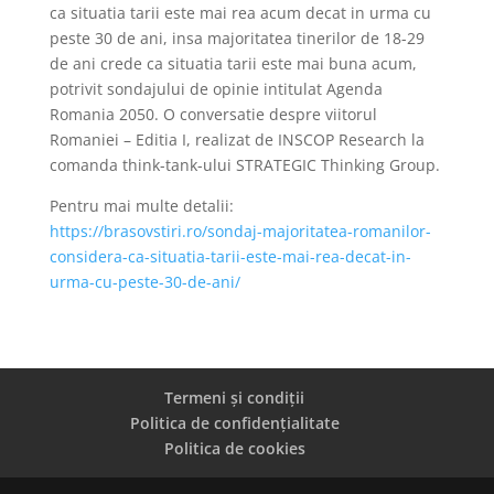
ca situatia tarii este mai rea acum decat in urma cu
peste 30 de ani, insa majoritatea tinerilor de 18-29
de ani crede ca situatia tarii este mai buna acum,
potrivit sondajului de opinie intitulat Agenda
Romania 2050. O conversatie despre viitorul
Romaniei – Editia I, realizat de INSCOP Research la
comanda think-tank-ului STRATEGIC Thinking Group.
Pentru mai multe detalii:
https://brasovstiri.ro/sondaj-majoritatea-romanilor-
considera-ca-situatia-tarii-este-mai-rea-decat-in-
urma-cu-peste-30-de-ani/
Termeni și condiții
Politica de confidențialitate
Politica de cookies