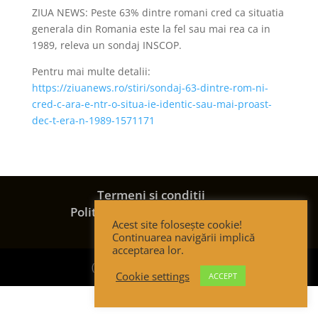
ZIUA NEWS: Peste 63% dintre romani cred ca situatia
generala din Romania este la fel sau mai rea ca in
1989, releva un sondaj INSCOP.
Pentru mai multe detalii:
https://ziuanews.ro/stiri/sondaj-63-dintre-rom-ni-
cred-c-ara-e-ntr-o-situa-ie-identic-sau-mai-proast-
dec-t-era-n-1989-1571171
Termeni și condiții
Politica de confidențialitate
Acest site folosește cookie!
Politica de cookies
Continuarea navigării implică
acceptarea lor.
(c) Strategic Thinking Group
Cookie settings
ACCEPT