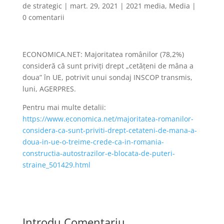
de
strategic
|
mart. 29, 2021
|
2021 media
,
Media
|
0 comentarii
ECONOMICA.NET: Majoritatea românilor (78,2%)
consideră că sunt priviţi drept „cetăţeni de mâna a
doua” în UE, potrivit unui sondaj INSCOP transmis,
luni, AGERPRES.
Pentru mai multe detalii:
https://www.economica.net/majoritatea-romanilor-
considera-ca-sunt-priviti-drept-cetateni-de-mana-a-
doua-in-ue-o-treime-crede-ca-in-romania-
constructia-autostrazilor-e-blocata-de-puteri-
straine_501429.html
Introdu Comentariu