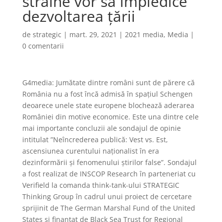
străine vor să împiedice
dezvoltarea țării
de
strategic
|
mart. 29, 2021
|
2021 media
,
Media
|
0 comentarii
G4media: Jumătate dintre români sunt de părere că
România nu a fost încă admisă în spațiul Schengen
deoarece unele state europene blochează aderarea
României din motive economice. Este una dintre cele
mai importante concluzii ale sondajul de opinie
intitulat ”Neîncrederea publică: Vest vs. Est,
ascensiunea curentului naționalist în era
dezinformării și fenomenului știrilor false”. Sondajul
a fost realizat de INSCOP Research în parteneriat cu
Verifield la comanda think-tank-ului STRATEGIC
Thinking Group în cadrul unui proiect de cercetare
sprijinit de The German Marshal Fund of the United
States și finanțat de Black Sea Trust for Regional