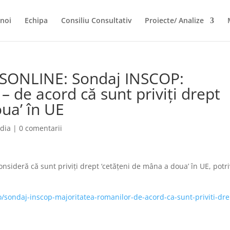
noi
Echipa
Consiliu Consultativ
Proiecte/ Analize
SSONLINE: Sondaj INSCOP:
– de acord că sunt priviţi drept
ua’ în UE
dia
|
0 comentarii
sideră că sunt priviţi drept ‘cetăţeni de mâna a doua’ în UE, potri
o/sondaj-inscop-majoritatea-romanilor-de-acord-ca-sunt-priviti-dre