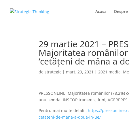
Acasa
Despre 
29 martie 2021 – PRE
Majoritatea românilor 
‘cetăţeni de mâna a do
de
strategic
|
mart. 29, 2021
|
2021 media
,
Me
PRESSONLINE: Majoritatea românilor (78,2%) con
unui sondaj INSCOP transmis, luni, AGERPRES.
Pentru mai multe detalii:
https://pressonline.r
cetateni-de-mana-a-doua-in-ue/