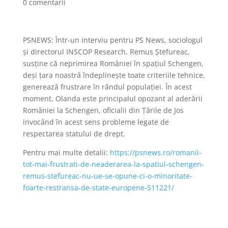
0 comentarii
PSNEWS: Într-un interviu pentru PS News, sociologul
și directorul INSCOP Research, Remus Ștefureac,
susține că neprimirea României în spațiul Schengen,
deși țara noastră îndeplinește toate criteriile tehnice,
generează frustrare în rândul populației. În acest
moment, Olanda este principalul opozant al aderării
României la Schengen, oficialii din Țările de Jos
invocând în acest sens probleme legate de
respectarea statului de drept.
Pentru mai multe detalii:
https://psnews.ro/romanii-
tot-mai-frustrati-de-neaderarea-la-spatiul-schengen-
remus-stefureac-nu-ue-se-opune-ci-o-minoritate-
foarte-restransa-de-state-europene-511221/