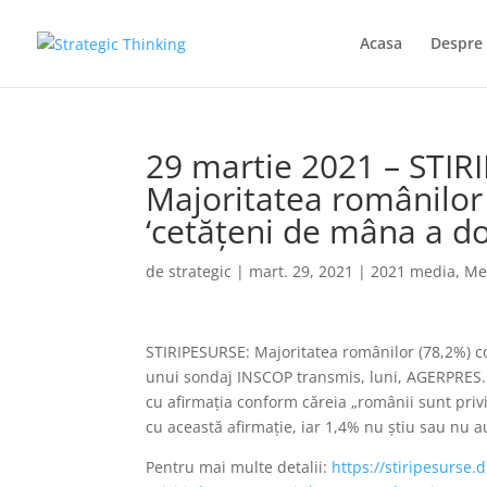
Acasa
Despre 
29 martie 2021 – STIR
Majoritatea românilor 
‘cetăţeni de mâna a do
de
strategic
|
mart. 29, 2021
|
2021 media
,
Me
STIRIPESURSE: Majoritatea românilor (78,2%) co
unui sondaj INSCOP transmis, luni, AGERPRES. 
cu afirmaţia conform căreia „românii sunt priv
cu această afirmaţie, iar 1,4% nu ştiu sau nu 
Pentru mai multe detalii:
https://stiripesurse