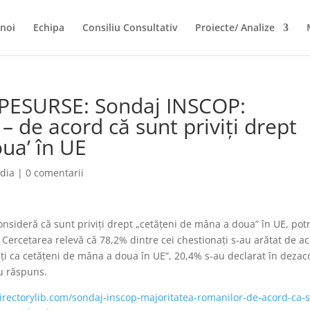
noi
Echipa
Consiliu Consultativ
Proiecte/ Analize
IPESURSE: Sondaj INSCOP:
– de acord că sunt priviţi drept
ua’ în UE
dia
|
0 comentarii
nsideră că sunt priviţi drept „cetăţeni de mâna a doua” în UE, potr
Cercetarea relevă că 78,2% dintre cei chestionaţi s-au arătat de a
iţi ca cetăţeni de mâna a doua în UE”, 20,4% s-au declarat în dezac
au răspuns.
.directorylib.com/sondaj-inscop-majoritatea-romanilor-de-acord-ca-