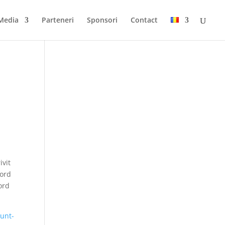
Media
Parteneri
Sponsori
Contact
ivit
cord
ord
sunt-