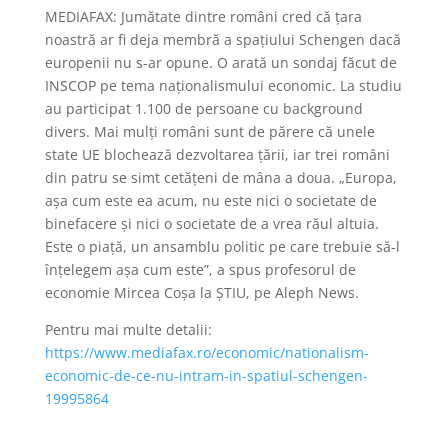
MEDIAFAX: Jumătate dintre români cred că ţara
noastră ar fi deja membră a spaţiului Schengen dacă
europenii nu s-ar opune. O arată un sondaj făcut de
INSCOP pe tema naţionalismului economic. La studiu
au participat 1.100 de persoane cu background
divers. Mai mulţi români sunt de părere că unele
state UE blochează dezvoltarea ţării, iar trei români
din patru se simt cetăţeni de mâna a doua. „Europa,
aşa cum este ea acum, nu este nici o societate de
binefacere şi nici o societate de a vrea răul altuia.
Este o piaţă, un ansamblu politic pe care trebuie să-l
înţelegem aşa cum este”, a spus profesorul de
economie Mircea Coşa la ŞTIU, pe Aleph News.
Pentru mai multe detalii:
https://www.mediafax.ro/economic/nationalism-
economic-de-ce-nu-intram-in-spatiul-schengen-
19995864