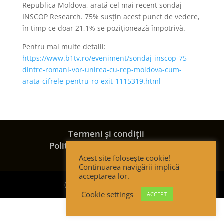
Republica Moldova, arată cel mai recent sondaj
INSCOP Research. 75% susțin acest punct de vedere,
în timp ce doar 21,1% se poziționează împotrivă.
Pentru mai multe detalii:
https://www.b1tv.ro/eveniment/sondaj-inscop-75-
dintre-romani-vor-unirea-cu-rep-moldova-cum-
arata-cifrele-pentru-ro-exit-1115319.html
Termeni și condiții
Politica de confidențialitate
Politica de cookies
Acest site folosește cookie!
Continuarea navigării implică
acceptarea lor.
(c) Strategic Thinking Group
Cookie settings
ACCEPT