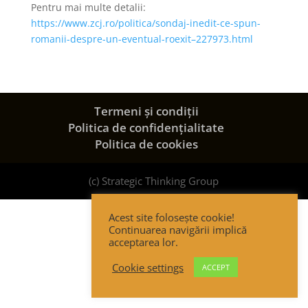
Pentru mai multe detalii:
https://www.zcj.ro/politica/sondaj-inedit-ce-spun-
romanii-despre-un-eventual-roexit–227973.html
Termeni și condiții
Politica de confidențialitate
Politica de cookies
(c) Strategic Thinking Group
Acest site folosește cookie!
Continuarea navigării implică
acceptarea lor.
Cookie settings
ACCEPT