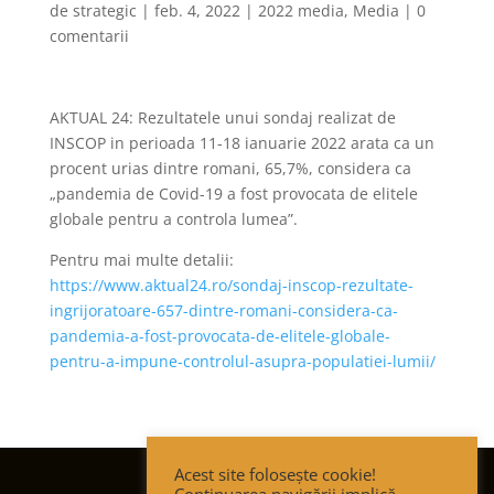
de
strategic
|
feb. 4, 2022
|
2022 media
,
Media
|
0
comentarii
AKTUAL 24: Rezultatele unui sondaj realizat de
INSCOP in perioada 11-18 ianuarie 2022 arata ca un
procent urias dintre romani, 65,7%, considera ca
„pandemia de Covid-19 a fost provocata de elitele
globale pentru a controla lumea”.
Pentru mai multe detalii:
https://www.aktual24.ro/sondaj-inscop-rezultate-
ingrijoratoare-657-dintre-romani-considera-ca-
pandemia-a-fost-provocata-de-elitele-globale-
pentru-a-impune-controlul-asupra-populatiei-lumii/
Acest site folosește cookie!
Termeni și condiții